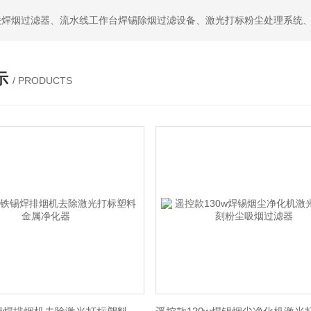
示
/ PRODUCTS