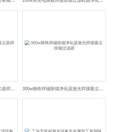
遥控款130w焊锡烟尘净化机激光打标雕刻粉尘吸烟过滤器
200w东莞电路板焊接除烟过滤机器净化车间吸烟机
300w电烙铁排烟设备打标金属吸尘器焊锡除味净化
300w烙铁焊锡除烟净化器激光焊接吸尘排烟过滤器