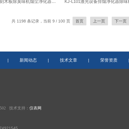
切割橡胶雕刻木板除臭味机烟尘净化器过环评
共 1198 条记录，当前 9 / 100 页
首页
上一页
下一页
新闻动态
技术文章
荣誉资质
|
|
|
02 技术支持：
仪表网
4921545