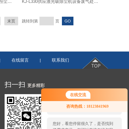
KJ-L101激光设备排烟净化器除味粉尘过滤吸烟机厂家
KJ-L330供应激光吸除尘机设备废气处理净化器厂家
末页
跳转到第
页
在线留言
联系我们
|
|
扫一扫
更多精彩
在线交流
您好！欢迎前来咨询，很高兴为您
咨询热线：18123841969
服务，请问您要咨询什么问题呢？
您好，看您停留很久了，是否找到