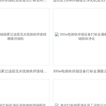
150w烙铁锡焊排烟机去除激光打标塑料金属净化器
100w焊锡烟雾过滤器流水线烙铁焊接镭雕吸排烟机