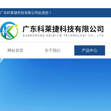
广东科莱捷科技有限公司欢迎您！
网站首页
关于我们
产品中心