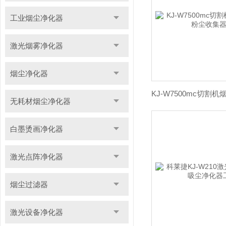
工业烟尘净化器
激光烟雾净化器
烟尘净化器
无耗材烟尘净化器
白墨烫画净化器
激光点阵净化器
烟尘过滤器
激光设备净化器