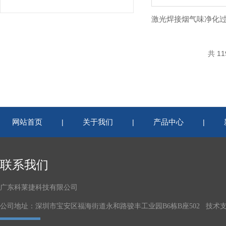
共 1
网站首页
关于我们
产品中心
|
|
|
联系我们
广东科莱捷科技有限公司
公司地址：深圳市宝安区福海街道永和路骏丰工业园B6栋B座502 技术