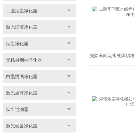
工业烟尘净化器
激光烟雾净化器
烟尘净化器
无耗材烟尘净化器
白墨烫画净化器
激光点阵净化器
烟尘过滤器
激光设备净化器