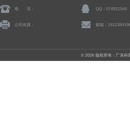
电 话：
QQ：574921545
公司传真：
© 2026 版权所有：广