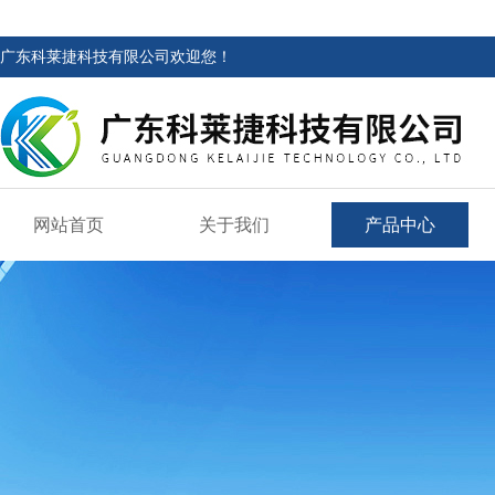
广东科莱捷科技有限公司欢迎您！
网站首页
关于我们
产品中心