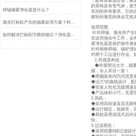
，配有双吸烟管道，吸
的异味及有害气体，更
焊锡烟雾净化器是什么？
车间的所有要求。它的
家轻松惬意的体会艾灸
激光打标机产生的烟雾处理方案？科莱捷烟雾净化器
使用范围
针对焊锡、激光所产生
如何解决打标刻字膜的烟尘？净化器排烟设备
在这些场合中工作，会
雾净化器是保护操作者
针对烙铁焊锡、锡炉浸
对两个工位进行作业。
1.外观及构造
◆外观简洁大方，稳重
腻，令人耳目一新！
◆两侧装有内凹式优质
◆法兰*的曲线设计，
◆安装人性化无级调速
◆产品体积小巧，无需
2.风机：
◆采用高转速直流无刷
◆运行稳定，低噪音，
◆风轮采用涡流式后向
快。
3.过滤系统：
◆采用四重8级过滤设计