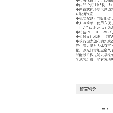
◆模块化设计，层层保
◆内部*的密封结构，
◆内置式循环空气过滤
4.集烟装置
◆机器配以万向吸烟臂
◆安装简单，使用方便
5.安全认证 及 设计标
◆符合CE、UL、WH
◆依赖设计标准：《室内空气质
◆获得国家颁布的外观设
产生着大量对人体有害
物。激光打标烟尘废气
层能够拦截过滤大颗粒子
学滤芯组成，能有效地
留言询价
产品：