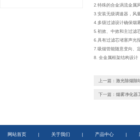
2.特殊的合金涡流金
3.安装无级调速器，风
4.多级过滤设计确保烟
5.初效、中效和主过
6.具有过滤芯堵塞声光
7.吸烟管能随意变向
8. 全金属框架结构设
上一篇：
激光除烟除
下一篇：
烟雾净化器
网站首页
关于我们
产品中心
|
|
|