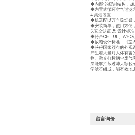
◆内部*的密封结构，
◆内置式循环空气过滤
4.集烟装置
◆机器配以万向吸烟臂
◆安装简单，使用方便
5.安全认证 及 设计标准
◆符合CE、UL、WH
◆依赖设计标准：《室内空气质
◆获得国家颁布的外观设
产生着大量对人体有害
物。激光打标烟尘废气
层能够拦截过滤大颗粒子
学滤芯组成，能有效地
留言询价