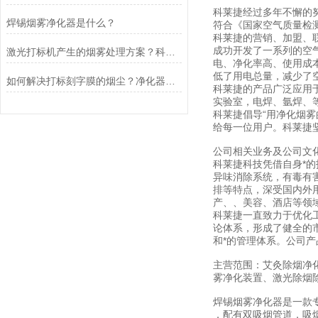
科莱捷经过多年不懈的努
焊锡烟雾净化器是什么？
符合《国家空气质量检
科莱捷的营销、加盟、
成功开发了一系列的空
激光打标机产生的烟雾处理方案？科莱捷烟雾净化器
电、净化率高、使用成
低了用电总量，减少了
如何解决打标刻字膜的烟尘？净化器排烟设备
科莱捷的产品广泛应用
实验室，电焊、氩焊、
科莱捷倡导“用净化烟
给每一位用户。科莱捷
公司相关业务及公司文
科莱捷科技凭借自身*
异味消除系统，有毒有
排等特点，深受国内外
产、、美容、酒店等领
科莱捷一直致力于优化
论体系，形成了健全的
和*的管理体系。公司
主营范围：艾灸除烟净
雾净化装置、激光除烟
焊锡烟雾净化器是一款
，配有双吸烟管道，吸