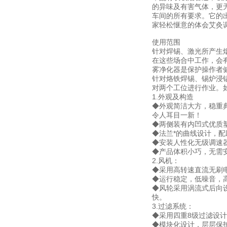
的异味及有害气体，更
车间的所有要求。它的
家轻松惬意的体会艾灸
使用范围
针对焊锡、激光所产生
在这些场合中工作，会
雾净化器是保护操作者
针对烙铁焊锡、锡炉浸
对两个工位进行作业。
1.外观及构造
◆外观简洁大方，稳重
令人耳目一新！
◆两侧装有内凹式优质
◆法兰*的曲线设计，
◆安装人性化无级调速
◆产品体积小巧，无需
2.风机：
◆采用高转速直流无刷
◆运行稳定，低噪音，
◆风轮采用涡流式后向
快。
3.过滤系统：
◆采用四重8级过滤设计
◆模块化设计，层层保