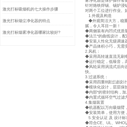
雾净化器是保护操作者
针对烙铁焊锡、锡炉浸
激光打标吸烟机的七大操作步骤
对两个工位进行作业。
1.外观及构造
激光打标烟尘净化器的特点
◆外观简洁大方，稳重
腻，令人耳目一新！
◆两侧装有内凹式优质
激光打标烟雾净化器哪家比较好?
◆法兰*的曲线设计，
◆安装人性化无级调速
◆产品体积小巧，无需
2.风机：
◆采用高转速直流无刷
◆运行稳定，低噪音，
◆风轮采用涡流式后向
快。
3.过滤系统：
◆采用四重8级过滤设计
◆模块化设计，层层保
◆内部*的密封结构，
◆内置式循环空气过滤
4.集烟装置
◆机器配以万向吸烟臂
◆安装简单，使用方便
5.安全认证 及 设计标
◆符合CE、UL、WH