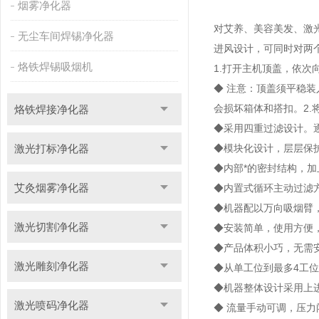
烟雾净化器
对艾养、美容美发、激
无尘车间焊锡净化器
进风设计，可同时对两
烙铁焊锡吸烟机
1.打开主机顶盖，依
◆ 注意：顶盖须平稳
会损坏箱体和搭扣。2
烙铁焊接净化器
◆采用四重过滤设计。逐
激光打标净化器
◆模块化设计，层层保
◆内部*的密封结构，
艾灸烟雾净化器
◆内置式循环主动过滤
◆机器配以万向吸烟臂
激光切割净化器
◆安装简单，使用方便
◆产品体积小巧，无需
激光雕刻净化器
◆从单工位到最多4工
◆机器整体设计采用上
激光喷码净化器
◆ 流量手动可调，压