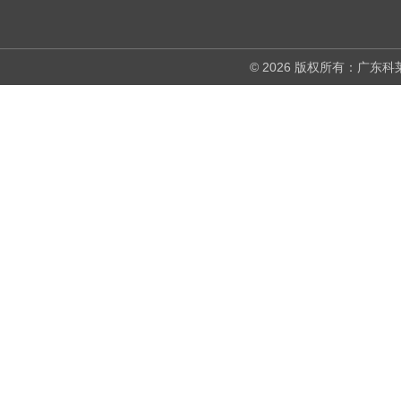
© 2026 版权所有：广