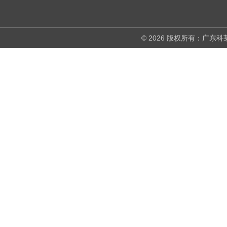
© 2026 版权所有：广