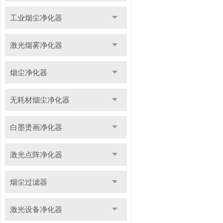
工业烟尘净化器
激光烟雾净化器
烟尘净化器
无耗材烟尘净化器
白墨烫画净化器
激光点阵净化器
烟尘过滤器
激光设备净化器