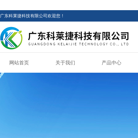
广东科莱捷科技有限公司欢迎您！
网站首页
关于我们
产品中心