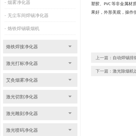
烟雾净化器
塑胶、PVC 等非金属
果好，外形美观，操作
无尘车间焊锡净化器
烙铁焊锡吸烟机
烙铁焊接净化器
上一篇：
自动焊锡排
激光打标净化器
下一篇：
激光除烟机
艾灸烟雾净化器
激光切割净化器
激光雕刻净化器
激光喷码净化器