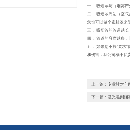
一． 吸烟罩与（烟雾产
二． 吸烟罩周边（空
您也可以做个密封罩来
三． 吸烟管的管道越长
四． 管道的弯度越多
五． 如果您不按“要求
和伤害，我公司概不负
上一篇：
专业针对车
下一篇：
激光雕刻烟