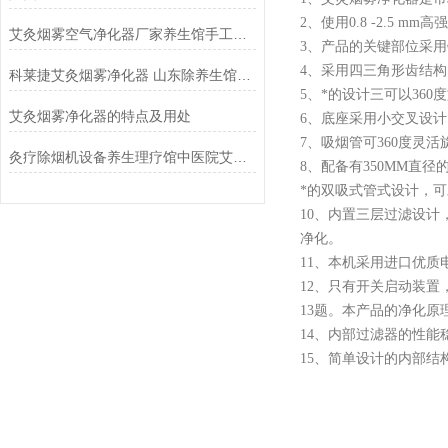
2、使用0.8 -2.5
艾灸烟雾空气净化器厂家养生馆手工灸吸烟机排烟设备
3、产品的关键部位采
4、采用四三角形齿结
科莱捷艾灸烟雾净化器 山东除养生馆艾烟设备
5、*的设计三可以360
艾灸烟雾净化器的特点及用处
6、底座采用小交叉设
7、吸烟管可360度灵
灸疗除烟机设备养生理疗馆中医院艾灸烟雾净化器
8、配备有350MM直
*的双吸式管式设计，可
10、内置三层过滤设计
净化。
11、本机采用进口优
12、只有开关启动装
13题。本产品的净化
14、内部过滤器的性
15、简单设计的内部