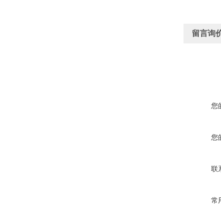
留言询
您
您
联
常