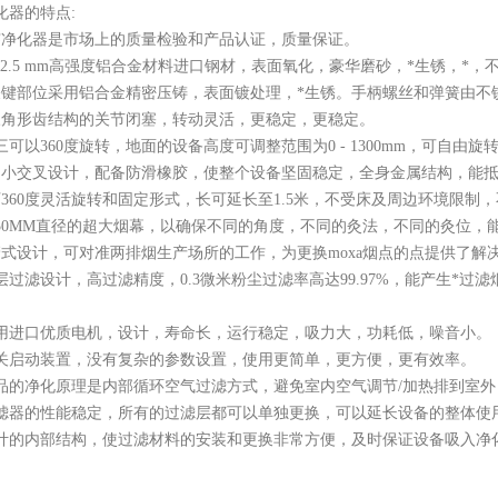
化器的特点
:
雾净化器是市场上的质量检验和产品认证，质量保证。
8 -2.5 mm高强度铝合金材料进口钢材，表面氧化，豪华磨砂，*生锈，*，
关键部位采用铝合金精密压铸，表面镀处理，*生锈。手柄螺丝和弹簧由不
三角形齿结构的关节闭塞，转动灵活，更稳定，更稳定。
三可以360度旋转，地面的设备高度可调整范围为0 - 1300mm，可自由
用小交叉设计，配备防滑橡胶，使整个设备坚固稳定，全身金属结构，能
可360度灵活旋转和固定形式，长可延长至1.5米，不受床及周边环境限制
350MM直径的超大烟幕，以确保不同的角度，不同的灸法，不同的灸位，
管式设计，可对准两排烟生产场所的工作，为更换moxa烟点的点提供了解
三层过滤设计，高过滤精度，0.3微米粉尘过滤率高达99.97%，能产生
采用进口优质电机，设计，寿命长，运行稳定，吸力大，功耗低，噪音小。
开关启动装置，没有复杂的参数设置，使用更简单，更方便，更有效率。
产品的净化原理是内部循环空气过滤方式，避免室内空气调节/加热排到室
过滤器的性能稳定，所有的过滤层都可以单独更换，可以延长设备的整体使
设计的内部结构，使过滤材料的安装和更换非常方便，及时保证设备吸入净