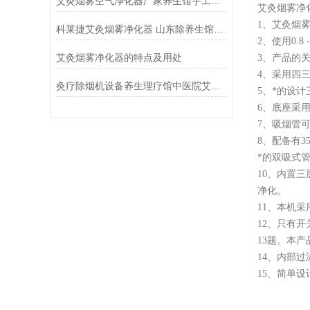
艾灸烟雾空气净化器厂家养生馆手工灸吸烟机排烟设备
艾灸烟雾净
1、艾灸烟
科莱捷艾灸烟雾净化器 山东除养生馆艾烟设备
2、使用0.
艾灸烟雾净化器的特点及用处
3、产品的
4、采用四
灸疗除烟机设备养生理疗馆中医院艾灸烟雾净化器
5、*的设计
6、底座采
7、吸烟管
8、配备有
*的双吸式
10、内置
净化。
11、本机
12、只有
13题。本
14、内部
15、简单