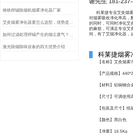
谢先生 181-237-
烙铁焊锡除烟机烟雾净化器厂家
科莱捷专业艾灸烟雾净
对烟雾吸收净化率高，
艾灸烟雾净化器要怎么选型，优势是什么？
的同时，可同时净化艾
的麻烦，可满足专业艾
间，有了艾烟净化器，
如何过滤处理焊锡产生的烟尘废气？科莱捷烟雾净化器
激光除烟除味设备的四大优势介绍
科莱捷烟雾
【名称】艾灸烟雾
【产品规格】440*24
【材料】铝铜钢合
【尺寸】可调使用高度
【包装及尺寸】纸
【颜色】黑白色
【净重】16.5Kg