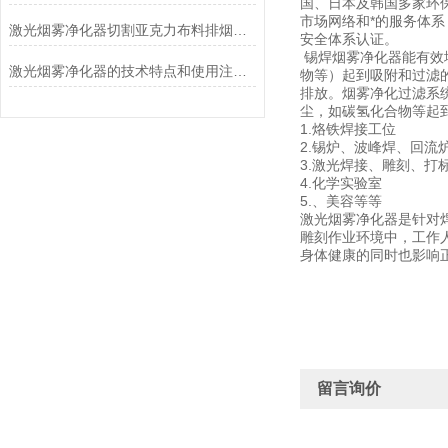
国、日本及韩国多家环
市场网络和*的服务体系，
激光烟雾净化器切割亚克力布料排烟除味过滤机
安全体系认证。
锡焊烟雾净化器能有效
激光烟雾净化器的技术特点和使用注意事项
物等）起到吸附和过滤的
排放。烟雾净化过滤系
尘，如碳氢化合物等起
1.烙铁焊接工位
2.锡炉、波峰焊、回流
3.激光焊接、雕刻、打
4.化学实验室
5.、美容等等
激光烟雾净化器是针对
雕刻作业环境中，工作
身体健康的同时也影响
留言询价