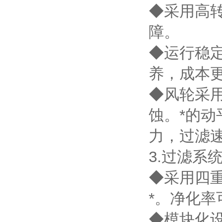
◆采用高
障。
◆运行稳
养，成本
◆风轮采
蚀。*的
力，过滤
3.过滤系
◆采用四
*。净化率可
◆模块化