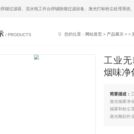
示
您的位置：
网站首页
>
产品展示
> >
/ PRODUCTS
工业无
烟味净
简要描述：
激光烟雾净
烟雾和粉尘
激光雕刻作
工作，吸入
严重影响身