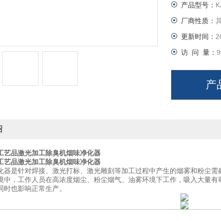
产品型号：
K
厂商性质：
更新时间：
2
访 问 量：
9
产
绍
工艺品激光加工除臭机烟味净化器
工艺品激光加工除臭机烟味净化器
化器是针对焊接、激光打标、激光雕刻等加工过程中产生的烟雾和粉尘需
境中，工作人员在高浓度烟尘、粉尘烟气、油雾环境下工作，吸入大量有
同时也影响正常生产。