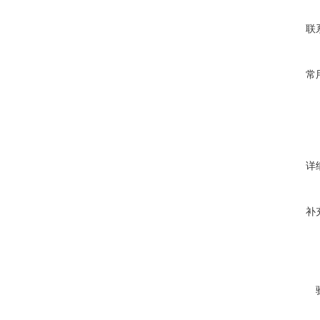
联
常
详
补