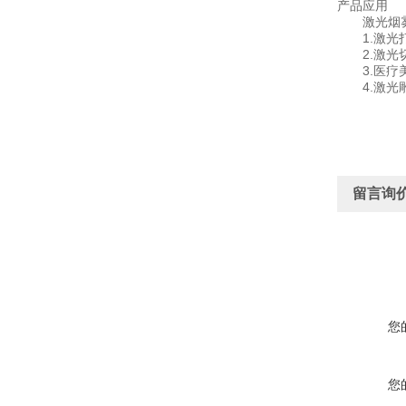
产品应用
激光烟雾
1.激光打
2.激光切
3.医疗美
4.激光雕
留言询
您
您