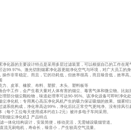
雾净化器的主要设计特点是采用多层过滤装置，可以根据自己的工作在尾
可达99.97%。激光切割烟雾净化器更能净化空气与环境，对广大员工
，操作非常稳定。而且，它的功耗低，但效率很高，而且噪音低，效率高
围
、皮革、橡胶、布料、塑胶、木头、塑料板等
中工作，会产生着大量对人体有害的烟尘、毒害气体和微尘物。比如激
处理部分烟尘颗粒物，味道处理率可达90-95%。该净化设备可即时净化
尘净化机：专用离心高压净化风机产生的吸力保证吸烟的效果。烟雾经
过滤系统构成，净化率高达99%，净化后比正常空气更纯净。没有排风引
本（每个工位每天使用成本约在1-2元）被许多电子车间采用。
割烟尘净化机】产品特点
一体化结构设计，安装简便，移动灵活，无需铺设吸烟管道。
流无刷电机，寿命长，噪音小，产生较高空气流量。