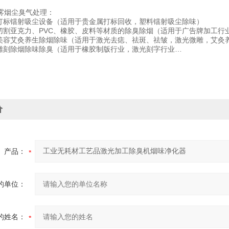
烟尘臭气处理：
标镭射吸尘设备（适用于贵金属打标回收，塑料镭射吸尘除味）
割亚克力、PVC、橡胶、皮料等材质的除臭除烟（适用于广告牌加工行
容艾灸养生除烟除味（适用于激光去痣、祛斑、祛皱，激光微雕，艾灸
刻除烟除味除臭（适用于橡胶制版行业，激光刻字行业…
价
产品：
的单位：
的姓名：