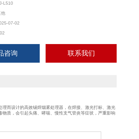
J-L510
其他
025-07-02
02
品咨询
联系我们
处理而设计的高效锡焊烟雾处理器，在焊接、激光打标、激光
毒物质，会引起头痛、哮喘、慢性支气管炎等症状，严重影响