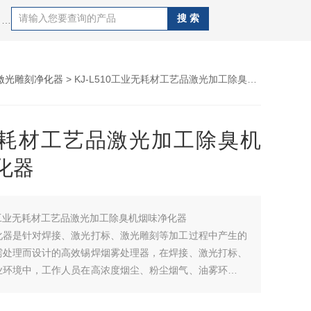
热门搜索：艾灸除烟净化设备、激光雕刻气味处理器、电烙铁焊烟过滤器、流水线工作台焊锡除烟过滤设备、激光打标粉尘处理系统、激光打码烟雾净化装置、激光除烟除味设备、电焊烧焊烟尘过滤系统等油烟粉尘处理净化系统。
激光雕刻净化器
> KJ-L510工业无耗材工艺品激光加工除臭机烟味净化器
耗材工艺品激光加工除臭机
化器
工业无耗材工艺品激光加工除臭机烟味净化器
化器是针对焊接、激光打标、激光雕刻等加工过程中产生的
需处理而设计的高效锡焊烟雾处理器，在焊接、激光打标、
业环境中，工作人员在高浓度烟尘、粉尘烟气、油雾环境下
大量有毒物质，会引起头痛、哮喘、慢性支气管炎等症状，
体健康的同时也影响正常生产。