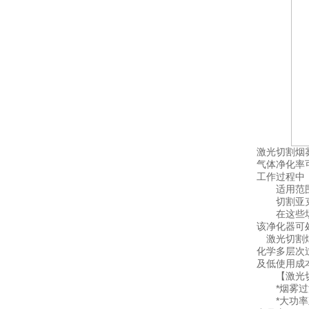
激光切割烟
气体净化率
工作过程中
适用范
切割亚克力
在这些场合
该净化器可
激光切割烟
化学多层次
及低使用成
【激光切
*烟雾过滤
*大功率直