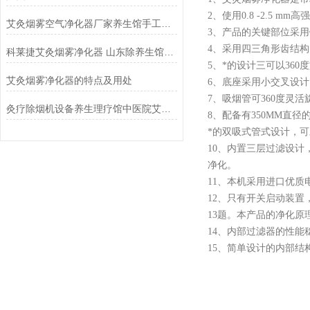
2、使用0.8 -2.5
艾灸烟雾空气净化器厂家养生馆手工灸吸烟机排烟设备
3、产品的关键部位采
4、采用四三角形齿结
科莱捷艾灸烟雾净化器 山东除养生馆艾烟设备
5、*的设计三可以360
艾灸烟雾净化器的特点及用处
6、底座采用小交叉设
7、吸烟管可360度灵
灸疗除烟机设备养生理疗馆中医院艾灸烟雾净化器
8、配备有350MM直
*的双吸式管式设计，可
10、内置三层过滤设计
净化。
11、本机采用进口优
12、只有开关启动装
13题。本产品的净化
14、内部过滤器的性
15、简单设计的内部