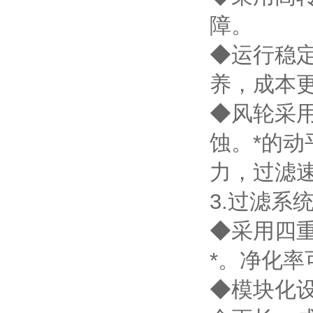
障。
◆运行稳
养，成本
◆风轮采
蚀。*的
力，过滤
3.过滤系
◆采用四
*。净化率可
◆模块化