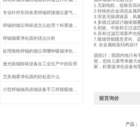
1.无刷电机，低噪音高
2.特殊的合金涡流金
专业针对车间各类焊锡焊接烟尘废气处理烟雾净化器
3.安装无级调速器，风
4.多级过滤设计确保烟
焊锡的烟尘和味道怎么处理？科莱捷焊锡烟雾净化器
5.初效、中效和主过
6.具有过滤芯堵塞声光
焊锡烟雾净化器的优点分析
7.吸烟管能随意变向
8. 全金属框架结构设
处理烙铁焊锡的烟尘用哪种吸烟净化器好？
据统计：我国内地只有不
熬，也给儿童带来极大
激光除烟除味设备在工业生产中的应用
家，科莱捷净化设备有
艾灸烟雾净化器的好处是什么
小型焊锡抽风排烟设备手工焊接吸烟机空气净化器
留言询价
产品：