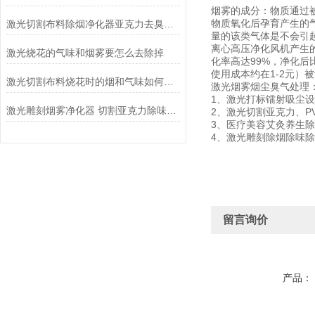
烟雾的成分：物质通过
物质氧化后孕育产生的
激光切割布料除烟净化器亚克力去臭味排烟过滤机
量的该类气体是不会引
离心高压净化风机产生
激光烧花的气味和烟雾要怎么去除掉
化率高达99%，净化
使用成本约在1-2元）
激光切割布料烧花时的烟和气味如何才能处理解决掉
激光烟雾烟尘臭气处理
1、激光打标镭射吸尘
激光雕刻烟雾净化器 切割亚克力除味机 打标机吸尘器废气处理
2、激光切割亚克力、
3、医疗美容艾灸养生
4、激光雕刻除烟除味
留言询价
产品：