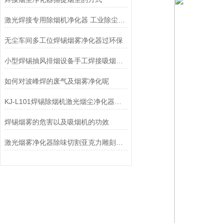
激光焊接专用除烟机净化器 工业除尘设备工厂
无尘车间多工位焊锡烟雾净化器过环保
小型焊锡抽风排烟设备手工焊接吸烟机空气净化器
如何对波峰焊的废气及烟雾净化呢
KJ-L101焊锡除烟机激光烟尘净化器烙铁焊接排烟设备
焊锡烟雾的危害以及吸烟机的功效
激光烟雾净化器除味切割亚克力雕刻打标废气处理除烟过滤设备