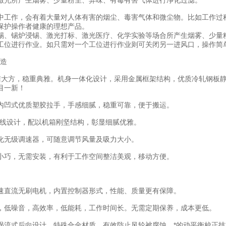
激光所产生烟雾、少量粉尘、异味、有毒有害气体进行净化过滤。
中工作，会有着大量对人体有害的烟尘、毒害气体和微尘物。比如工作过
保护操作者健康的理想产品。
锡、锡炉浸锡、激光打标、激光医疗、化学实验等场合所产生烟雾、少量
工位进行作业。如只需对一个工位进行作业则可关闭另一进风口，操作简
构造
大方，稳重典雅。机身一体化设计，采用金属框架结构，优质冷轧钢板静
目一新！
内凹式优质塑胶拉手，手感细腻，稳重可靠，便于搬运。
曲线设计，配以机箱刚坚结构，彰显细腻优雅。
化无级调速器，可随意调节风量及吸力大小。
小巧，无需安装，有利于工作空间整洁美观，移动方便。
速直流无刷电机，内置控制器形式，性能、质量更有保障。
，低噪音，高效率，低能耗，工作时间长。无需定期保养，成本更低。
涡流式后向设计，特殊合金材质，有效防止风轮被腐蚀。*的动平衡校正