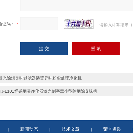
验证码：
请输入计算结果（
激光除烟臭味过滤器装置异味粉尘处理净化机
KJ-L101焊锡烟雾净化器激光刻字章小型除烟除臭味机
新闻动态
技术文章
荣誉资质
|
|
|