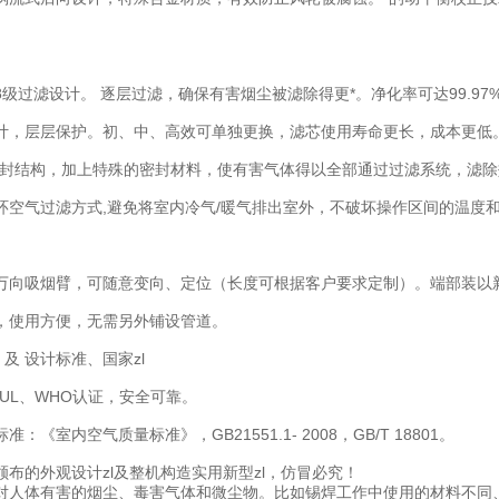
：
级过滤设计。 逐层过滤，确保有害烟尘被滤除得更*。净化率可达99.97
计，层层保护。初、中、高效可单独更换，滤芯使用寿命更长，成本更低
密封结构，加上特殊的密封材料，使有害气体得以全部通过过滤系统，滤
环空气过滤方式,避免将室内冷气/暖气排出室外，不破坏操作区间的温度
万向吸烟臂，可随意变向、定位（长度可根据客户要求定制）。端部装以
，使用方便，无需另外铺设管道。
 及 设计标准、国家zl
UL、WHO认证，安全可靠。
：《室内空气质量标准》，GB21551.1- 2008，GB/T 18801。
颁布的外观设计zl及整机构造实用新型zl，仿冒必究！
对人体有害的烟尘、毒害气体和微尘物。比如锡焊工作中使用的材料不同