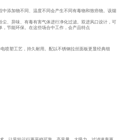
程中添加物不同、温度不同会产生不同有毒物和致癌物。该烟
粉尘、异味、有毒有害气体进行净化过滤。双进风口设计，可
单，节能环保。在这些场合中工作，会产品特点
电喷塑工艺，持久耐用。配以不锈钢拉丝面板更显经典细
技术，让风轮运行更平稳可靠。高风量，大吸力，过滤速率更