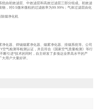
系统由初效滤层、中效滤层和高效过滤层三部分组成。初效滤
，对0.5微米微粒的过滤效率为99.99%；气体过滤层由化
雾净化器、焊锡烟雾净化器、烟雾净化器、排烟系统等。公司
NY空气检测等检测认证，并且符合《国家空气质量检测》等行
不断引进*技术的同时，自主研发了多项达业界高水平的产
广大用户大量好评。