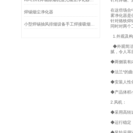
针对焊锡、
在这些场合
焊锡烟尘净化器
雾净化器是
针对烙铁焊
小型焊锡抽风排烟设备手工焊接吸烟机空气净化器
同时对两个
1.外观及
◆外观简洁
腻，令人耳
◆两侧装有
◆法兰*的
◆安装人性
◆产品体积
2.风机：
◆采用高转
◆运行稳定
◆风轮采用