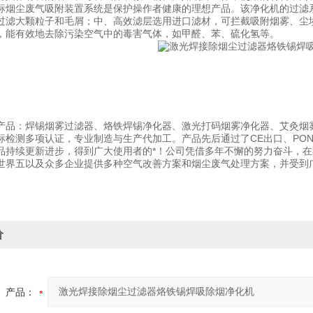
标烟尘废气吸附装置系统是保护操作者健康的理想产品。该净化机的过滤
过滤大颗粒子和毛屑；中、高效滤层选用进口滤材，可拦截吸附烟雾、尘埃物
，能有效地去除污染空气中的毒害气体，如甲醛、苯、硫化氢等。
产品：焊锡烟雾过滤器、烙铁焊锡净化器、激光打码烟雾净化器、艾灸烟
标检测多项认证，专业制造与生产代加工。产品先后通过了CE出口、PO
品持续更新进步，得到广大使用者的*！公司凭借多年不懈的努力奋斗，在
世界五以及众多企业提供多种空气改善方案和烟尘废气处理方案，并受到
价
产品：