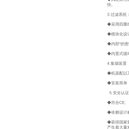
快。
3.过滤系统
◆采用四重8
◆模块化设
◆内部*的
◆内置式循
4.集烟装置
◆机器配以
◆安装简单
5.安全认证
◆符合CE、
◆依赖设计标准
◆获得国家
产生着大量