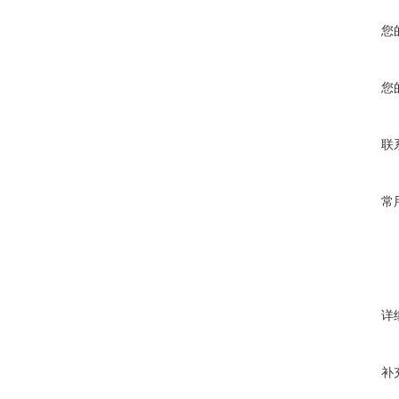
您
您
联
常
详
补