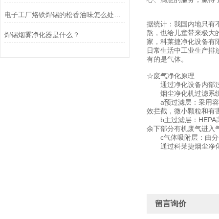
电子工厂烙铁焊锡的松香油味怎么处理？
据统计：我国内地只有不
熬，也给儿童带来极大
焊锡烟雾净化器是什么？
家，科莱捷净化设备有
日常生活中工业生产排
有的是气体。
☆废气净化原理
通过净化设备内部过
烟尘净化机过滤系统
a预过滤层：采用容尘
效拦截，微小颗粒和有
b主过滤层：HEPA高
余下部分有机废气进入
c气体吸附层：由分子
通过科莱捷烟尘净化机
留言询价