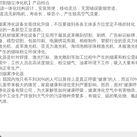
割烟尘净化机】产品特点
一体化结构设计，安装简便，移动灵活，无需铺设吸烟管道。
流无刷电机，寿命长，噪音小，产生较高空气流量。
烟雾净化设备全面优化升级，不仅要做到各各主体多方位坚定不移的转化
业的一条新型工业道路。
材烟雾净化设备广泛应用于服装皮革雕刻切割、刺绣、广告标识标牌、
修、模型切割、包装印刷、电脑绣花剪裁、相框制作、塑胶行业的亚克力
激光机、皮革激光机、亚克力激光机、海绵泡棉珍珠棉激光机、木板激光
产生的烟味粉尘环保净化。
化器是针对焊接、激光打标、激光雕刻等加工过程中产生的烟雾和粉尘需
境中，工作人员在高浓度烟尘、粉尘烟气、油雾环境下工作，吸入大量有
响正常生产。
烟雾净化器
国内地只有不到30%的人可以算得上是真正呼吸“健康"的人，而近70
儿童带来极大的痛苦，家庭健康和谐也受到严重影响。然而，面对“健康呼
净化设备有限公司，为大家解答如何健康呼吸，健康净化空气中有害物质
工业生产排放到大气中的污染物种类繁多，有烟尘、硫的氧化物、氮的
气体。