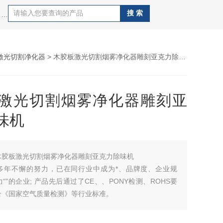
热门搜索：艾灸除烟净化设备、激光雕刻气味处理器、电烙铁焊烟过滤器、流水线工作台焊锡除烟过滤设备、激光打标粉尘处理系统、激光打码烟雾净化装置、激光除烟除味设备、电焊烧焊烟尘过滤系统等油烟粉尘处理净化系统。
激光切割净化器
> 木胶板激光切割烟雾净化器雕刻亚克力除味机
激光切割烟雾净化器雕刻亚
味机
木胶板激光切割烟雾净化器雕刻亚克力除味机
多年不懈的努力，已在同行业中成为*、品牌度、企业规
“"的企业; 产品先后通过了CE、、PONY检测、ROHS要
合《国家空气质量检测》等行业标准。