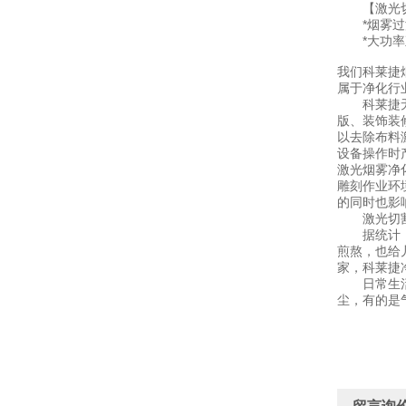
【激光切
*烟雾过滤
*大功率直
我们科莱捷
属于净化行
科莱捷无耗
版、装饰装
以去除布料
设备操作时
激光烟雾净
雕刻作业环
的同时也影
激光切割
据统计：我
煎熬，也给
家，科莱捷
日常生活中
尘，有的是