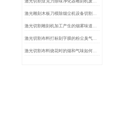
激光切割亚克力除味净化器雕刻机废气环保设备
激光雕刻木板刀模除烟尘机设备切割亚克力净化器
激光切割雕刻机加工产生的烟雾味道怎么处理过滤掉
激光切割布料打标刻字膜的粉尘臭气该如何处理
激光切割布料烧花时的烟和气味如何才能处理解决掉