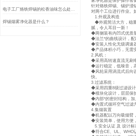
雾净化器是保护操作者
针对烙铁焊锡、锡炉浸
电子工厂烙铁焊锡的松香油味怎么处理？
对两个工位进行作业。
1.外观及构造
焊锡烟雾净化器是什么？
◆外观简洁大方，稳重
腻，令人耳目一新！
◆两侧装有内凹式优质
◆法兰*的曲线设计，
◆安装人性化无级调速
◆产品体积小巧，无需
2.风机：
◆采用高转速直流无刷
◆运行稳定，低噪音，
◆风轮采用涡流式后向
快。
3.过滤系统：
◆采用四重8级过滤设计
◆模块化设计，层层保
◆内部*的密封结构，
◆内置式循环空气过滤
4.集烟装置
◆机器配以万向吸烟臂
◆安装简单，使用方便
5.安全认证 及 设计标
◆符合CE、UL、WH