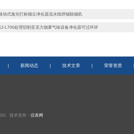
移动式激光打标烟尘净化器流水线焊锡除烟机
KJ-L700处理切割亚克力烟雾气味设备净化器可过环评
新闻动态
技术文章
荣誉资质
|
|
|
02 技术支持：
仪表网