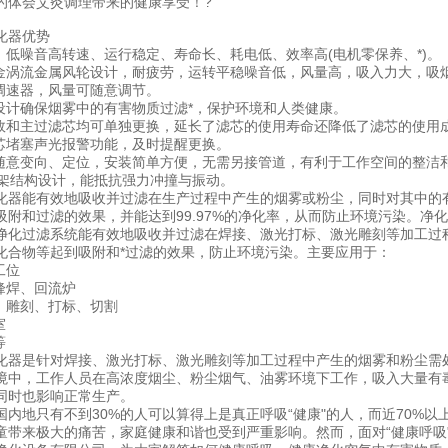
的体会艾灸调理带来的健康享受！?
化器优势
机，低噪音高转速、运行稳定、寿命长、耗电低、效率高(电机零保养、*)。
合金涡流金属风轮设计，耐疲劳，运转平稳噪音低，风量高，吸入力大，吸
级调速器，风量可随意调节。
滤设计确保烟雾中的有害物质过滤*，保护环境和人类健康。
中效和主过滤芯均可单独更换，延长了滤芯的使用寿命还降低了滤芯的使用
滤芯堵塞声光报警功能，及时提醒更换。
能随意变向、定位，安装简单方便，无需另接管道，有利于工作空间的整洁
属框架结构设计，能抵抗强力冲撞与振动。
化器能有效地吸收并过滤在生产过程中产生的烟雾或粉尘，同时对其中的
吸附和过滤的效果，并能达到99.97%的净化率，从而防止环境污染。
净化过滤系统能有效地吸收并过滤在焊接、激光打标、激光雕刻等加工过
化合物等起到吸附和*过滤的效果，防止环境污染。主要应用于：
工位
峰焊、回流炉
接、雕刻、打标、切割
室
等
化器是针对焊接、激光打标、激光雕刻等加工过程中产生的烟雾和粉尘需
境中，工作人员在高浓度烟尘、粉尘烟气、油雾环境下工作，吸入大量有
同时也影响正常生产。
国内地只有不到30%的人可以算得上是真正呼吸“健康"的人，而近70%
童带来极大的痛苦，家庭健康和谐也受到严重影响。然而，面对“健康呼吸