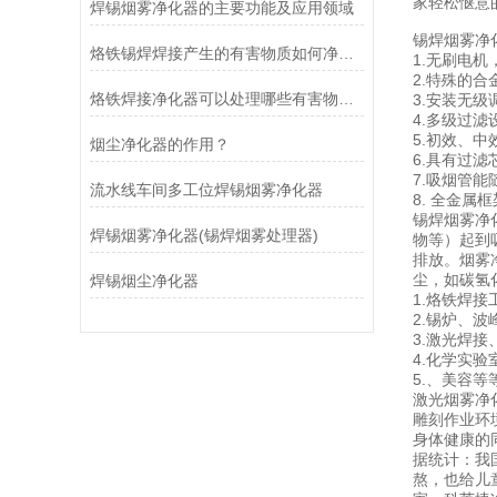
家轻松惬意
焊锡烟雾净化器的主要功能及应用领域
锡焊烟雾净
烙铁锡焊焊接产生的有害物质如何净化？
1.无刷电
2.特殊的
烙铁焊接净化器可以处理哪些有害物质？
3.安装无
4.多级过
5.初效、
烟尘净化器的作用？
6.具有过
7.吸烟管
流水线车间多工位焊锡烟雾净化器
8. 全金
锡焊烟雾净
焊锡烟雾净化器(锡焊烟雾处理器)
物等）起到
排放。烟雾
尘，如碳氢
焊锡烟尘净化器
1.烙铁焊接
2.锡炉、波
3.激光焊
4.化学实验
5.、美容等
激光烟雾净
雕刻作业环
身体健康的
据统计：我
熬，也给儿