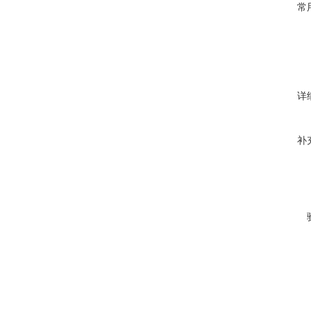
常
详
补