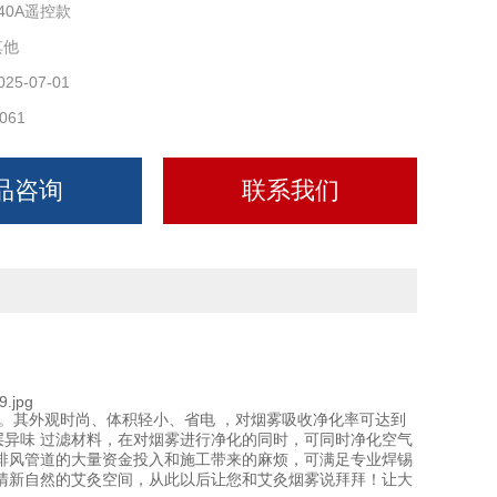
40A遥控款
其他
025-07-01
061
品咨询
联系我们
。其外观时尚、体积轻小、省电 ，对烟雾吸收净化率可达到
层异味 过滤材料，在对烟雾进行净化的同时，可同时净化空气
排风管道的大量资金投入和施工带来的麻烦，可满足专业焊锡
清新自然的艾灸空间，从此以后让您和艾灸烟雾说拜拜！让大