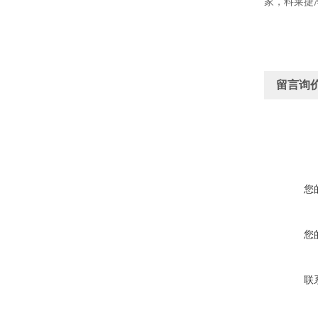
家，科莱捷
留言询
您
您
联