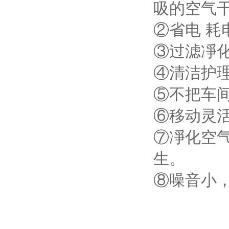
吸的空气干
②省电 
③过滤凈化
④清洁护
⑤不把车
⑥移动灵
⑦凈化空
生。
⑧噪音小，