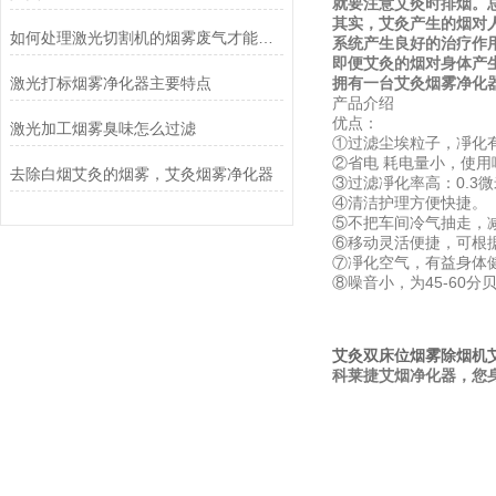
就要注意艾灸时排烟。
其实，艾灸产生的烟对
如何处理激光切割机的烟雾废气才能过环评
系统产生良好的治疗作
即便艾灸的烟对身体产
激光打标烟雾净化器主要特点
拥有一台艾灸烟雾净化
产品介绍
优点：
激光加工烟雾臭味怎么过滤
①过滤尘埃粒子，凈化有
②省电 耗电量小，使
去除白烟艾灸的烟雾，艾灸烟雾净化器
③过滤凈化率高：0.3微
④清洁护理方便快捷。
⑤不把车间冷气抽走，
⑥移动灵活便捷，可根
⑦凈化空气，有益身体
⑧噪音小，为45-60分
艾灸双床位烟雾除烟机
科莱捷艾烟净化器，您