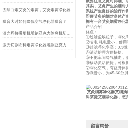
就要注意艾灸时排烟。
其实，艾灸产生的烟对
去除白烟艾灸的烟雾，艾灸烟雾净化器
系统产生良好的治疗作
即便艾灸的烟对身体产
噪音大时如何降低空气净化器噪音？
拥有一台艾灸烟雾净化
产品介绍
优点：
激光焊接吸烟机雕刻亚克力除臭机切割专用烟雾净化器
①过滤尘埃粒子，凈化有
②省电 耗电量小，使
激光切割布料烟雾净化器雕刻亚克力除臭味机打标废气排烟过滤设备
③过滤凈化率高：0.3微
④清洁护理方便快捷。
⑤不把车间冷气抽走，
⑥移动灵活便捷，可根
⑦凈化空气，有益身体
⑧噪音小，为45-60分
艾灸烟雾净化器艾烟抽
科莱捷艾烟净化器，您
留言询价