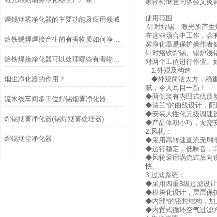
家轻松惬意的体会艾灸
使用范围
焊锡烟雾净化器的主要功能及应用领域
针对焊锡、激光所产生
在这些场合中工作，会
烙铁锡焊焊接产生的有害物质如何净化？
雾净化器是保护操作者
针对烙铁焊锡、锡炉浸
烙铁焊接净化器可以处理哪些有害物质？
对两个工位进行作业。
1.外观及构造
烟尘净化器的作用？
◆外观简洁大方，稳重
腻，令人耳目一新！
◆两侧装有内凹式优质
流水线车间多工位焊锡烟雾净化器
◆法兰*的曲线设计，
◆安装人性化无级调速
焊锡烟雾净化器(锡焊烟雾处理器)
◆产品体积小巧，无需
2.风机：
焊锡烟尘净化器
◆采用高转速直流无刷
◆运行稳定，低噪音，
◆风轮采用涡流式后向
快。
3.过滤系统：
◆采用四重8级过滤设计
◆模块化设计，层层保
◆内部*的密封结构，
◆内置式循环空气过滤