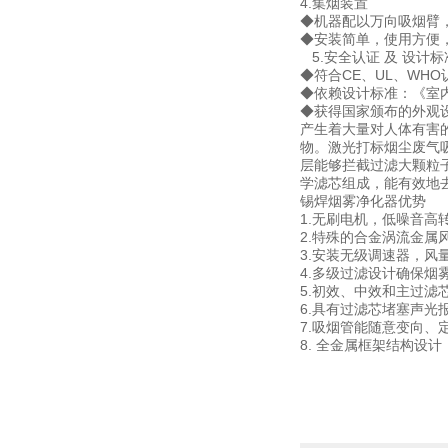
4.集烟装置
◆机器配以万向吸烟臂
◆安装简单，使用方便
5.安全认证 及 设计标
◆符合CE、UL、WH
◆依赖设计标准：《室内空气质
◆获得国家颁布的外观设
产生着大量对人体有害
物。激光打标烟尘废气
层能够拦截过滤大颗粒子
学滤芯组成，能有效地
锡焊烟雾净化器优势
1.无刷电机，低噪音高
2.特殊的合金涡流金
3.安装无级调速器，风
4.多级过滤设计确保烟
5.初效、中效和主过
6.具有过滤芯堵塞声光
7.吸烟管能随意变向
8. 全金属框架结构设