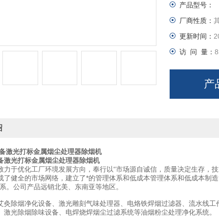
产品型号：
厂商性质：
更新时间：
2
访 问 量：
8
产
绍
备激光打标金属烟尘处理器除烟机
备激光打标金属烟尘处理器除烟机
致力于优化工厂环境发展方向，奉行以“市场源自诚信，质量决定生存，技
成了健全的市场网络，建立了*的管理体系和低成本管理体系和低成本制
体系。公司产品远销北美、东南亚等地区。
艾灸除烟净化设备、激光雕刻气味处理器、电烙铁焊烟过滤器、流水线工
、激光除烟除味设备、电焊烧焊烟尘过滤系统等油烟粉尘处理净化系统。