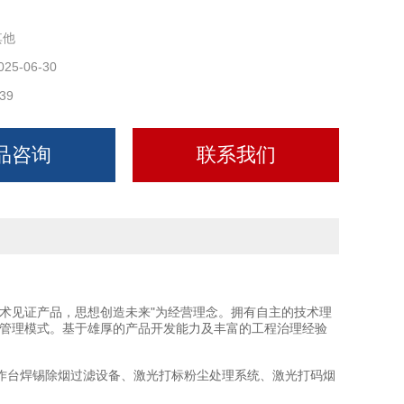
其他
025-06-30
39
品咨询
联系我们
术见证产品，思想创造未来"为经营理念。拥有自主的技术理
造管理模式。基于雄厚的产品开发能力及丰富的工程治理经验
作台焊锡除烟过滤设备、激光打标粉尘处理系统、激光打码烟