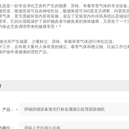
化器是一款专业净化艾灸时产生的烟雾、异味、有毒有害气体的专业设备
烟管道，吸烟管道可自由伸缩长短，吸烟角度可360度灵活调整，内置双
害气体，更无需破坏室内原有装修，省去了安装室内外排风系统以及铺设
要求。它的出现既保护了保护施灸者与被灸者的身体健康，又营造了一个
的体会艾灸调理带来的健康享受！?
激光所产生烟雾、少量粉尘、异味、有毒有害气体进行净化过滤。
中工作，会有着大量对人体有害的烟尘、毒害气体和微尘物。比如工作过
保护操作者健康的理想产品。
价
产品：
的单位：