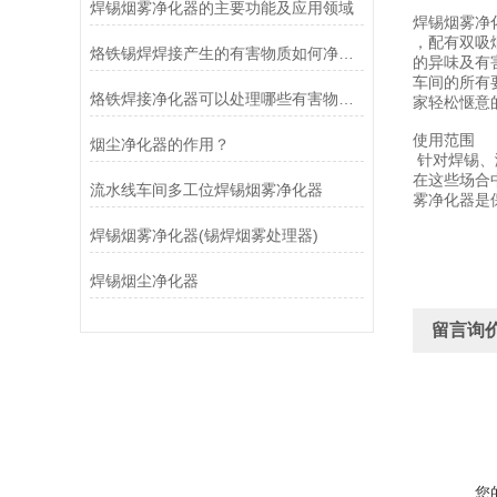
焊锡烟雾净化器的主要功能及应用领域
焊锡烟雾净
，配有双吸
烙铁锡焊焊接产生的有害物质如何净化？
的异味及有
车间的所有
烙铁焊接净化器可以处理哪些有害物质？
家轻松惬意
使用范围
烟尘净化器的作用？
针对焊锡、
在这些场合
流水线车间多工位焊锡烟雾净化器
雾净化器是
焊锡烟雾净化器(锡焊烟雾处理器)
焊锡烟尘净化器
留言询
您