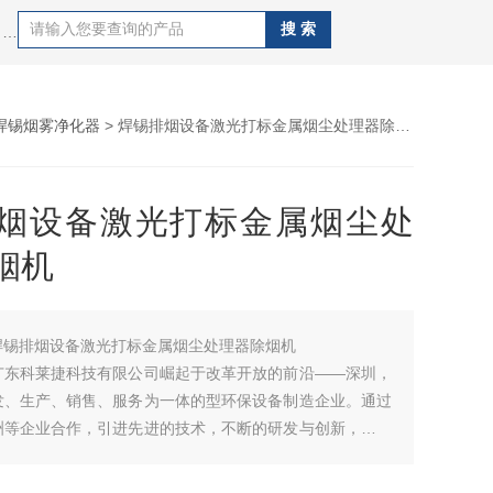
热门搜索：艾灸除烟净化设备、激光雕刻气味处理器、电烙铁焊烟过滤器、流水线工作台焊锡除烟过滤设备、激光打标粉尘处理系统、激光打码烟雾净化装置、激光除烟除味设备、电焊烧焊烟尘过滤系统等油烟粉尘处理净化系统。
焊锡烟雾净化器
> 焊锡排烟设备激光打标金属烟尘处理器除烟机
烟设备激光打标金属烟尘处
烟机
焊锡排烟设备激光打标金属烟尘处理器除烟机
广东科莱捷科技有限公司崛起于改革开放的前沿——深圳，
发、生产、销售、服务为一体的型环保设备制造企业。通过
洲等企业合作，引进先进的技术，不断的研发与创新，按照
准，开发了多项业界水平的产品，为国内外多家企业提供优
满意的服务，赢得了众多企业的信赖和好评。