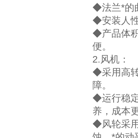
◆法兰*
◆安装人
◆产品体
便。
2.风机：
◆采用高
障。
◆运行稳
养，成本
◆风轮采
蚀。*的