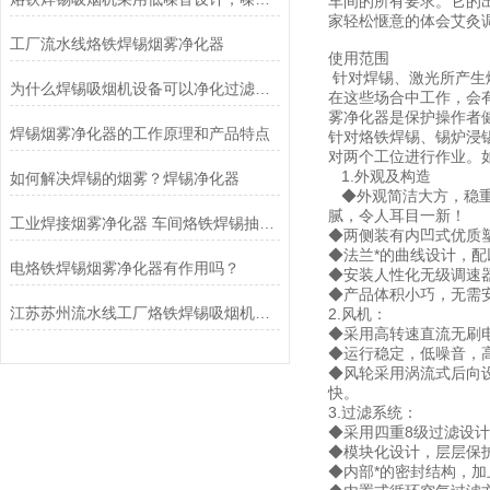
车间的所有要求。它的
家轻松惬意的体会艾灸
工厂流水线烙铁焊锡烟雾净化器
使用范围
针对焊锡、激光所产生
为什么焊锡吸烟机设备可以净化过滤车间烙铁焊接的气味
在这些场合中工作，会
雾净化器是保护操作者
焊锡烟雾净化器的工作原理和产品特点
针对烙铁焊锡、锡炉浸
对两个工位进行作业。
1.外观及构造
如何解决焊锡的烟雾？焊锡净化器
◆外观简洁大方，稳重
腻，令人耳目一新！
工业焊接烟雾净化器 车间烙铁焊锡抽吸烟机包过环评
◆两侧装有内凹式优质
◆法兰*的曲线设计，
电烙铁焊锡烟雾净化器有作用吗？
◆安装人性化无级调速
◆产品体积小巧，无需
江苏苏州流水线工厂烙铁焊锡吸烟机净化器
2.风机：
◆采用高转速直流无刷
◆运行稳定，低噪音，
◆风轮采用涡流式后向
快。
3.过滤系统：
◆采用四重8级过滤设计
◆模块化设计，层层保
◆内部*的密封结构，