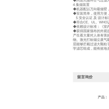
◆内置式循环空气过滤
4.集烟装置
◆机器配以万向吸烟臂
◆安装简单，使用方便
5.安全认证 及 设计标
◆符合CE、UL、WH
◆依赖设计标准：《室内空气质
◆获得国家颁布的外观设
产生着大量对人体有害
物。激光打标烟尘废气
层能够拦截过滤大颗粒子
学滤芯组成，能有效地
留言询价
产品：