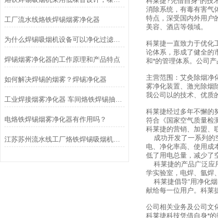
科莱捷?凭借自身*的
消除系统，有毒有害气
特点，深受国内外用户
工厂流水线烙铁焊锡烟雾净化器
美容、酒店等领域。
为什么焊锡吸烟机设备可以净化过滤车间烙铁焊接的气味
科莱捷一直致力于优化
论体系，形成了健全的
焊锡烟雾净化器的工作原理和产品特点
和*的管理体系。公司
主营范围：艾灸除烟净
如何解决焊锡的烟雾？焊锡净化器
雾净化装置、激光除烟
我公司以的技术、优质
工业焊接烟雾净化器 车间烙铁焊锡抽吸烟机包过环评
科莱捷经过多年不懈的努
电烙铁焊锡烟雾净化器有作用吗？
符合《国家空气质量检
科莱捷的营销、加盟、
成功开发了一系列的空
江苏苏州流水线工厂烙铁焊锡吸烟机净化器
电、净化率高、使用成
低了用电总量，减少了
科莱捷的产品广泛应用
学实验室，电焊、氩焊
科莱捷倡导“用净化烟
献给每一位用户。科莱
公司相关业务及公司文
科莱捷科技凭借自身*